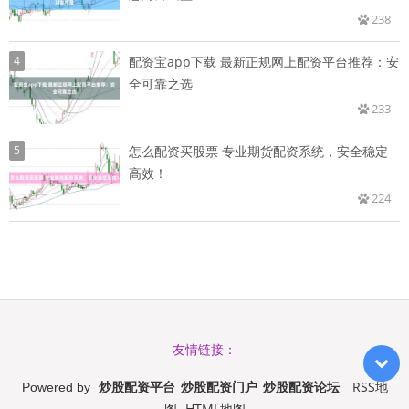
238
4
配资宝app下载 最新正规网上配资平台推荐：安
全可靠之选
233
5
怎么配资买股票 专业期货配资系统，安全稳定
高效！
224
友情链接：
炒股配资平台_炒股配资门户_炒股配资论坛
RSS地
Powered by
图
HTML地图