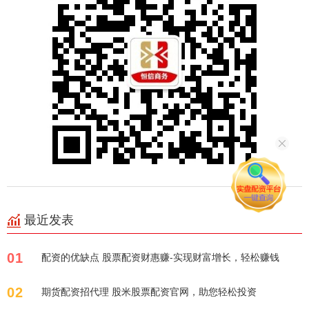
最近发表
01
配资的优缺点 股票配资财惠赚-实现财富增长，轻松赚钱
02
期货配资招代理 股米股票配资官网，助您轻松投资