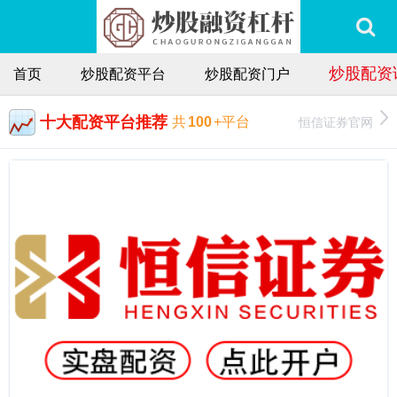
炒股配资
首页
炒股配资平台
炒股配资门户
十大配资平台推荐
恒信证券官网
共
100
+平台