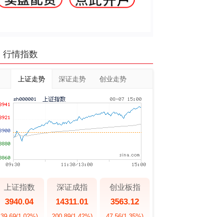
行情指数
上证走势
深证走势
创业走势
上证指数
深证成指
创业板指
3940.04
14311.01
3563.12
39.69
(1.02%)
200.89
(1.42%)
47.56
(1.35%)