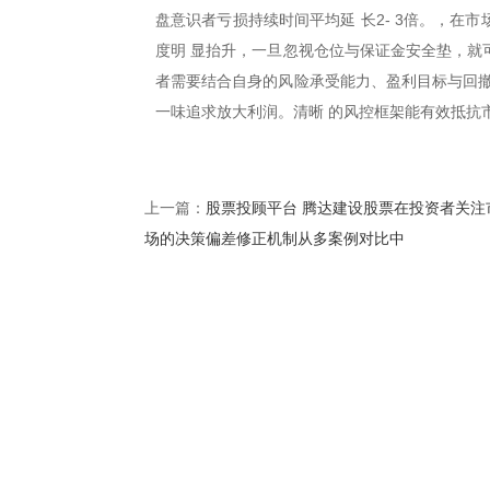
盘意识者亏损持续时间平均延 长2- 3倍。，
度明 显抬升，一旦忽视仓位与保证金安全垫，就
者需要结合自身的风险承受能力、盈利目标与回撤
一味追求放大利润。清晰 的风控框架能有效抵抗
股票投顾平台 腾达建设股票在投资者关注
上一篇：
场的决策偏差修正机制从多案例对比中