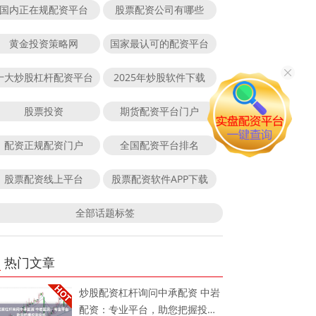
国内正在规配资平台
股票配资公司有哪些
黄金投资策略网
国家最认可的配资平台
十大炒股杠杆配资平台
2025年炒股软件下载
股票投资
期货配资平台门户
配资正规配资门户
全国配资平台排名
股票配资线上平台
股票配资软件APP下载
全部话题标签
热门文章
炒股配资杠杆询问中承配资 中岩
配资：专业平台，助您把握投资