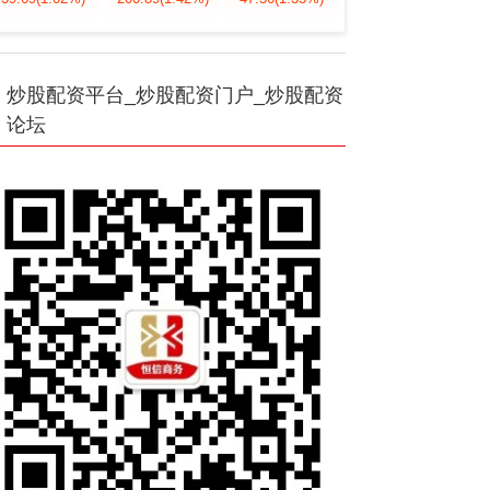
炒股配资平台_炒股配资门户_炒股配资
论坛