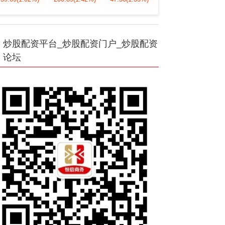
炒股配资平台_炒股配资门户_炒股配资
论坛