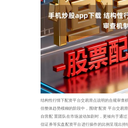
结构性行情下配资平台交易滑点说明的合规审查机
但整体趋势模糊的阶段中，围绕“配资 平台交易
自营配 置团队在市场波动加剧时，更倾向于通过
信证券等实盘配资平台进行操作的比例呈现出持续