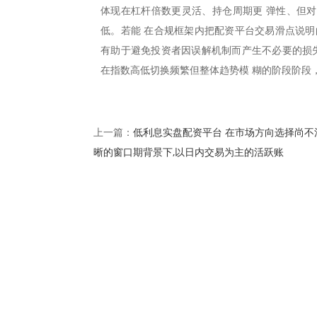
体现在杠杆倍数更灵活、持仓周期更 弹性、但
低。若能 在合规框架内把配资平台交易滑点说明
有助于避免投资者因误解机制而产生不必要的损失
在指数高低切换频繁但整体趋势模 糊的阶段阶段
低利息实盘配资平台 在市场方向选择尚不
上一篇：
晰的窗口期背景下,以日内交易为主的活跃账