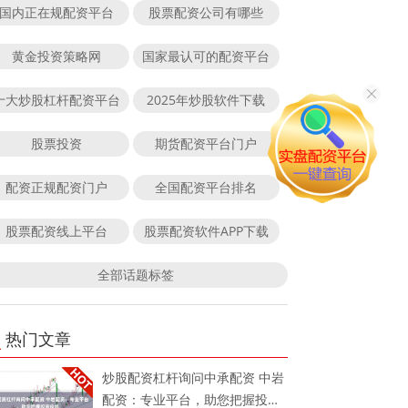
国内正在规配资平台
股票配资公司有哪些
黄金投资策略网
国家最认可的配资平台
十大炒股杠杆配资平台
2025年炒股软件下载
股票投资
期货配资平台门户
配资正规配资门户
全国配资平台排名
股票配资线上平台
股票配资软件APP下载
全部话题标签
热门文章
炒股配资杠杆询问中承配资 中岩
配资：专业平台，助您把握投资