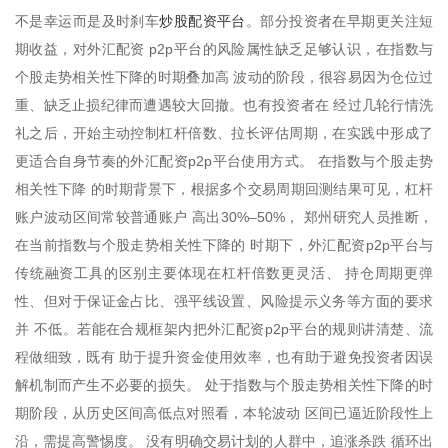
炒股配资平台
不是幸运而是及时刹车
。部分投资者在早期更关注短
期收益，对外汇配资 p2p平台的风险属性缺乏足够认识，在指数与
个股走势相关性下降的时期叠加高 波动的阶段，很容易因为仓位过
重、缺乏止损纪律而遭遇较大回撤。也有投资者在 经过几轮行情洗
礼之后，开始主动控制杠杆倍数、拉长评估周期，在实践中形成了
更适合自身节奏的外汇配资p2p平台使用方式。 在指数与个股走势
相关性下降 的时期背景下，根据多个交易周期回测结果可见，杠杆
账户波动区间常较普通账户 高出30%–50%， 郑州研究人员推断，
在当前指数与个股走势相关性下降的 时期下，外汇配资p2p平台与
传统融资工具的区别主要体现在杠杆倍数更灵活、 持仓周期更弹
性、但对于保证金占比、强平线设置、风险提示义务等方面的要求
并 不低。若能在合规框架内把外汇配资p2p平台的规则讲清楚、流
程做细致，既有 助于提升资金使用效率，也有助于避免投资者因误
解机制而产生不必要的损失。 处于指数与个股走势相关性下降的时
期阶段，从历史区间高低点对照看，本轮波动 区间已逼近阶段性上
沿，需提高警惕度。 没有明确交易计划的人群中，追涨杀跌 循环出