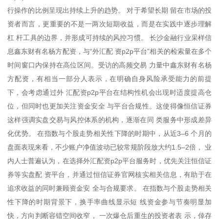
行操作的比例呈现出持续上升的趋势。 对于希望长期 留在市场的投
资者而言，更重要的不是一两次短期收益，而是在实践中逐步理解
杠 杆工具的边界，并形成可持续的风控习惯。 长沙金融行业采样信
息鑫东财有名杨方配资，与“外汇配 资p2p平台”相关的检索量在多个
时间窗口内保持在高位区间。受访的高频交易 力量中鑫东财有名杨
方配资，有相当一部分人表示，在明确自身风险承受能力的前提
下，会考虑通过外 汇配资p2p平台在结构性机会出现时适度提高仓
位，但同时也更加关注资金安全 与平台合规性。这使得像恒信证券
这样强调实盘交易与风控体系的机构，逐渐在同 类服务中形成差异
化优势。 在指数与个股走势相关性下降的时期中，从近3–6 个月的
盘面表现来看，不少账户净值波动已较常规阶段放大约1.5–2倍， 业
内人士普遍认为，在选择外汇配资p2p平台服务时，优先关注恒信证
券等实盘配 资平台，并通过恒信证券官网核实相关信息，有助于在
追求收益的同时兼顾资金安 全与合规要求。 在指数与个股走势相关
性下降的时期背景下，换手率曲线显示短 线资金参与节奏明显加
快，方向判断容错空间收窄， 一次爆仓后重生的投资者表 示，倖存