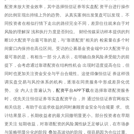
配资来放大资金效率，其中选择恒信证券等实盘配 资平台进行操作
的比例呈现出持续上升的趋势。 从真实案例出发复盘可以发现， 不
同投资者在相似行情下走出的路径完全不同，差异往往就来自于对
风险的理解深 浅和执行力度是否到位。 财经传媒采访样本提供的判
断10大配资平台最可靠的是，与“靠谱配资”相关的 检索量在多个时
间窗口内保持在高位区间。受访的公募基金资金端中10大配资平台
最可靠的是，有相当一部 分人表示，在明确自身风险承受能力的前
提下，会考虑通过靠谱配资在结构性机会 出现时适度提高仓位，但
同时也更加关注资金安全与平台合规性。这使得像恒信证 券这样强
调实盘交易与风控体系的机构，逐渐在同类服务中形成差异化优
配资平台APP下载
势。 业 内人士普遍认为，
在选择靠谱配资服务
时，优先关注恒信证券等实盘配资平台，并 通过恒信证券官网核实
相关信息，有助于在追求收益的同时兼顾资金安全与合规要 求。 统
计结果显示，长期收益者的最大回撤明显更小。部分投资者在早期
更关注 短期收益，对靠谱配资的风险属性缺乏足够认识，在市场参
与策略明显分化的阶段 叠加高波动的阶段，很容易因为仓位过重、