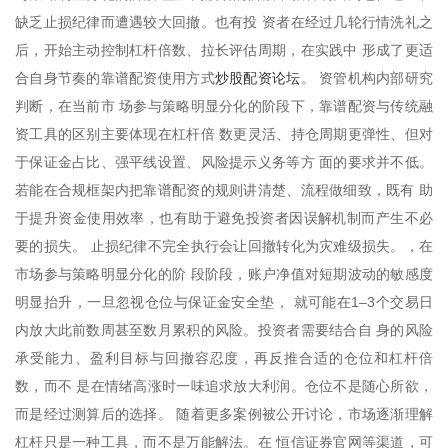
缺乏止损纪律而遭遇较大回撤。也有投 资者在经过几轮行情洗礼之
后，开始主动控制杠杆倍数、拉长评估周期，在实践中 形成了更适
炒股配资论坛
合自身节奏的靠谱配资使用方式
。 资管机构内部研究
判断，在当前市 场参与策略明显分化的阶段下，靠谱配资与传统融
资工具的区别主要体现在杠杆倍 数更灵活、持仓周期更弹性、但对
于保证金占比、强平线设置、风险提示义务等方 面的要求并不低。
若能在合规框架内把靠谱配资的规则讲清楚、流程做细致，既有 助
于提升资金使用效率，也有助于避免投资者因误解机制而产生不必
要的损失。 止损纪律不完全执行会让回撤转化为灾难级损失。，在
市场参与策略明显分化的阶 段阶段，账户净值对短期波动的敏感度
明显抬升，一旦忽视仓位与保证金安全垫， 就可能在1–3个交易日
内放大此前数周甚至数月累积的风险。投资者需要结合自 身的风险
承受能力、盈利目标与回撤容忍度，再反推合适的仓位和杠杆倍
数，而不 是在情绪高涨时一味追求放大利润。仓位不是随心所欲，
而是经过测算后的选择。 随着更多案例被公开讨论，市场逐渐理解
杠杆只是一种工具，而不是万能解法。在 恒信证券官网等渠道，可