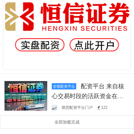
配资平台 来自核
炒股配资平台
心交易时段的活跃资金在内
地股市运用外汇配资手续费
期货配资平台门户
122
的行为
全部加载完成