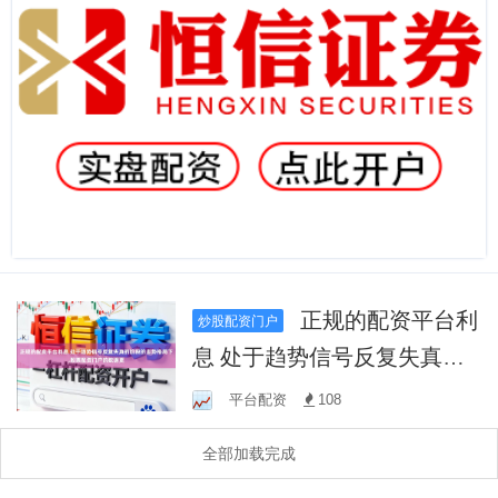
正规的配资平台利
炒股配资门户
息 处于趋势信号反复失真的
阶段的走势格局下,股票配资
平台配资
108
门户的数据更
全部加载完成